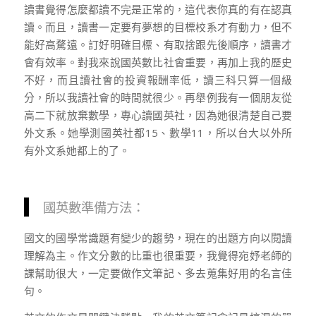
讀書覺得怎麼都讀不完是正常的，這代表你真的有在認真
讀。而且，讀書一定要有夢想的目標校系才有動力，但不
能好高騖遠。訂好明確目標、有取捨跟先後順序，讀書才
會有效率。對我來說國英數比社會重要，再加上我的歷史
不好，而且讀社會的投資報酬率低，讀三科只算一個級
分，所以我讀社會的時間就很少。再舉例我有一個朋友從
高二下就放棄數學，專心讀國英社，因為她很清楚自己要
外文系。她學測國英社都15、數學11，所以台大以外所
有外文系她都上的了。
國英數準備方法：
國文的國學常識題有變少的趨勢，現在的出題方向以閱讀
理解為主。作文分數的比重也很重要，我覺得宛妤老師的
課幫助很大，一定要做作文筆記、多去蒐集好用的名言佳
句。