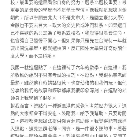
校，最重要的還是看你自身的努力。選系比選校重要，最
重要的是最後的學歷而不是學士學位。像我就是想唸財金
類的，所以寧願去北大（不是北市大，是國立臺北大學）
金融也不要去台大、政大的文史哲或冷門科系。如果選自
己不喜歡的系只是為了轉系或校名，我覺得很浪費生命，
也會讓自己過得不開心。但如果你只是先在台灣待一年就
要出國洗學歷，那就選校吧，反正國外大學只好奇你讀什
麼大學，而不是科系。
我國一就進逗點了，在這裡補了六年的數學。在這裡，我
所收穫的絕對不只有考試的技巧。在逗點，我跟祐寧老師
最熟，雖然他有時講話很乾、也會幼稚的和我們玩，但他
分享給我們的故事和經驗都讓我很印象深刻，在逗點的老
師身上我學到了很多。
對我而言，逗點有一種避風港的感覺。考前壓力很大，逗
點的大家都會不斷安慰、鼓勵我，給予我幫助。只要肯開
口，這裡都會想辦法提供你資源幫助你。我覺得能有緣進
入逗點，遇見這群老師、同儕，是一件很幸運的事。看著
逗點從一開始在農會樓上，到後來搬到中山南路，又開了