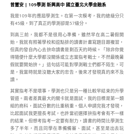
曾璽安 | 109學測 新興高中 國立臺北大學金融系
我是109年的應屆學測生。在第一次模考，我的總級分只
有45級，到了真正的學測卻是57級分。
到高三前，我都不是很用心準備，雖然早在高二暑假開
始，我就有照著學校和逗點排的讀書計畫寫題目跟複習，
但真的發自內心去拚命讀書是剩百天的時候。「除非你覺
得隨便什麼大學都沒關係或立志當指考戰士，不然最晚暑
假就要開始拚。」這句話可能對學測戰士們都不陌生，可
是，我當時就是沒聽大家的忠告，後來才發現真的來不及
讀。
其實指考不是壞事，學測也只是另一種比較早結束的升學
管道。兩者差異最大的關卡就是面試，我的目標是第一類
組的商科，面試分數的比重稍重。個人申請完我才發現，
比起面試我更擅長考試，也許當初選擇拚指考會有不一樣
的結果。但想考指考一定要有耐力，讀書的時間比學測生
多了半年，而且同學在準備備審、面試，甚至是出去玩