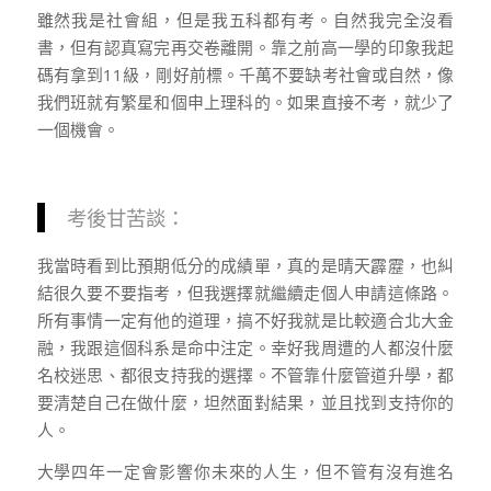
雖然我是社會組，但是我五科都有考。自然我完全沒看
書，但有認真寫完再交卷離開。靠之前高一學的印象我起
碼有拿到11級，剛好前標。千萬不要缺考社會或自然，像
我們班就有繁星和個申上理科的。如果直接不考，就少了
一個機會。
考後甘苦談：
我當時看到比預期低分的成績單，真的是晴天霹靂，也糾
結很久要不要指考，但我選擇就繼續走個人申請這條路。
所有事情一定有他的道理，搞不好我就是比較適合北大金
融，我跟這個科系是命中注定。幸好我周遭的人都沒什麼
名校迷思、都很支持我的選擇。不管靠什麼管道升學，都
要清楚自己在做什麼，坦然面對結果，並且找到支持你的
人。
大學四年一定會影響你未來的人生，但不管有沒有進名