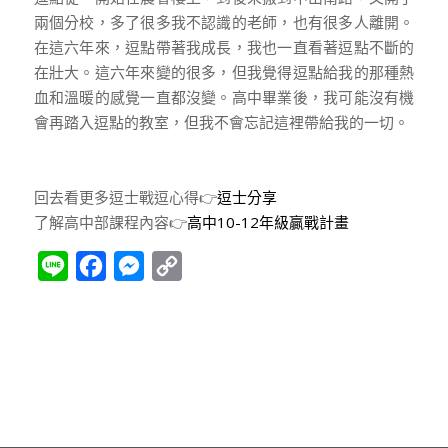
兩個分校，多了很多我不認識的老師，也有很多人離開。
在這六年來，逗點帶著我成長，我也一直看著逗點不斷的
在壯大。這六年來變的很多，但我覺得逗點給我的那種熱
血和溫暖的感覺一直都沒變。高中畢業後，我可能沒有機
會再踏入逗點的教室，但我不會忘記這裡帶給我的一切。
回去看更多逗士戰逗心得👉
逗士分享
了解高中部課程內容👉
高中10-12年級贏戰計畫
Line
Facebook
Messenger
Copy
Link