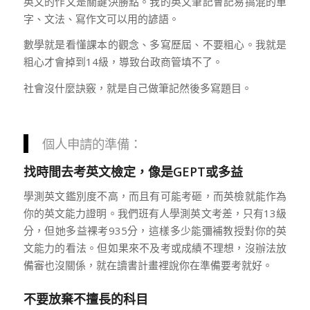
英文的作文是關鍵決勝點。我的英文筆記會記易搞混的單
字、文法、寫作文可以用的諺語。
數學就是看懂課本的觀念、多寫歷屆、不要粗心。我就是
粗心才會掉到14級，導致台政商管填不了。
社會沒什麼訣竅，就是自己做筆記然後多寫題目。
個人申請的準備：
找時間去考英文檢定，像是GEPT或多益
學測英文鑑別度不高，而且有可能考砸，而英檢就能作為
你的英文能力證明。我們班有人學測英文考差，只有13級
分，但她多益裸考935分，這樣多少能彌補教授對你的英
文能力的看法。但如果來不及考或成績不理想，沒辦法放
備審也沒關係，就在讀書計畫裡說你在準備要考就好。
不要放棄不擅長的科目