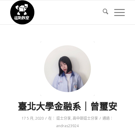
臺北大學金融系｜曾璽安
/
/
17 5 月, 2020
在：
逗士分享
,
高中部逗士分享
通過：
andras23924