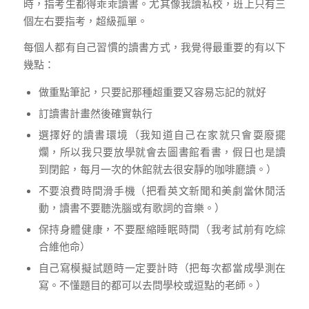
時，指考生都得乖乖讀書。尤其像我讀私校，班上只有三
個左右要指考，超級孤單。
每個人都有自己習慣的讀書方式，我覺得最重要的有以下
幾點：
做重點筆記，只要記那種超重要又容易忘記的就好
訂讀書計畫然後確實執行
選擇好的讀書環境（我知道自己在家就只會耍廢擺
爛，所以我只要放學就會去圖書館看書，假日也是讀
到閉館，每月一次的休館就去很安靜的咖啡廳讀。）
不要浪費時間滑手機（把看英文新聞和美劇當休閒活
動，讀書不要聽洗腦或有歌詞的音樂。）
保持身體健康，不要壓縮睡眠時間（我考試前有吃綜
合維他命）
自己寫模擬試題時一定要計時（把每次都當成學測在
寫。不懂題目的都可以去問學校或逗點的老師。）