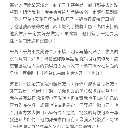
部分的時間拿來讀書，到了三下甚至是一到日都要去逗點
報到。相信我啦！考完會考這些手機遊戲一定讓你玩到爛
（我才畢業3天我已經快無聊死了，親身經歷這是真的）
手機遊戲該刪的就刪、該上繳的手機就上繳，老師安排的
進度當天一定要好好做完、做確實，題目錯了一定要搞
懂，多問幾遍也沒關係！
千萬、千萬不要覺得今天不讀，明天再補就好了。你真的
沒有時間了好嗎！也希望你能早點睡 保持良好的作息，熬
夜苦讀我個人真的覺得沒太大的效率，還有啊～在逗點的
午休一定要睡！睡不著趴著讓眼睛休息一下也好！
這暑假一開始其實我也蠻迷茫的，你們可能也會很迷茫，
迷茫就是往前衝吧！選一所你想去的學校然後好好努力！
我在暑假就很想讀壢中了沒錯，但其實我也不知道自己的
實力到底在哪，成績也沒有很穩定，但要相信你自己！也
不用壓力太大把自己壓得喘不過氣，需要的時候可以去尋
找逗點老師們！他們都是你們所有人最強大的後盾，每次
跟他們聊完真的會莫名又有力量讓我繼續努力！