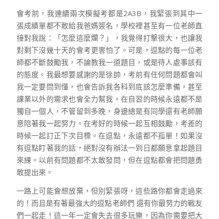
會考前，我連續兩次模擬考都是2A3B，我緊張到其中一
張成績單都不敢給我爸媽簽名，學校裡甚至有一位老師直
接對我說：「怎麼這麼爛？」，我覺得打擊很大，也讓我
對剩下沒幾十天的會考更害怕了。可是，逗點的每一位老
師都不斷鼓勵我，不論教我一道題目，或是待人處事該有
的態度。我最想要感謝的是徐帥，考前有任何問題都會叫
我一定要問到懂，也會告訴我各科到底該怎麼準備，甚至
課業以外的需求也會全力幫我。在自習的時候永遠都不是
獨自一個人，不管留到多晚，身邊總是有同學還有老師願
意陪著我一起努力。在考好的時候一起互相鼓勵，考差的
時候一起訂正下次目標。在逗點，永遠都不孤單！如果沒
有逗點盯著我的話，絕對沒有辦法一到日都願意拿起題目
來練。以前有問題都不太敢發問，但在逗點都會把問題勇
敢提出來。
一路上可能會想放棄，但別緊張呀，這些路你都會走過來
的！而且是有著最強大的逗點老師們 還有你最努力的戰友
們一起走！這一年一定會失去很多玩樂，因為你需要把大