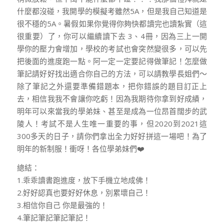
什麼都沒碰，我開學的模擬考雖然5A，但是我自己知道是
很不穩的5A。暑假如果你覺得你夠快都讀完也讀紮實（這
很重要）了，你可以繼續讀下去 3、4冊，因為三上一開
學你的壓力會增加，學校的考試也會突然變很多，可以先
把後面的進度跑一點。阿一定一定要記得做筆記！怎麼做
筆記請好好找出適合你自己的方法，可以請教學長姐們～
除了筆記之外還要準備錯題本，把你錯誤的題目訂正上
去，相信我我不會讓你吃虧！因為我期待你拿到好成績，
明年可以來當我的學弟妹、甚至是成為一位昂首闊步的武
陵人！考試不是人生唯一重要的事，但2020到2021這
300多天的日子，請你們拿出全力好好拼這一場吧！為了
明年的新制服！衝呀！各位學弟妹們❤️
總結：
1.乖乖讀書跑進度，放下手機立地成佛！
2.好好認真也要好好休息，別累壞自己！
3.相信你自己 你是最強的！
4.筆記筆記筆記筆記！