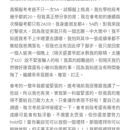
我模擬考考過不只一次5A，試模擬上桃高，我在學校段考
幾乎都前20，但我真正想分享的是：我在會考前的連續兩
次模擬考都只有2A3B，我身邊朋友都4、5A的，對我來說
打擊很大，因為我從來就只有一個志願－中大壢中！我不
知道我考不上中壢要去讀哪，我怕到其中一張成績單都不
敢給我爸媽簽名，但我也沒有因此停下腳步，我只是回家
一個人偷哭一個晚上（隔天還要早起冰敷我的眼睛，太腫
了XD）說不緊張騙人的啦！我真的超難過的，但隔天我仍
然做好建霖還有小敏叫我做的事，因為我知道沒有時間後
悔了，繼續乖乖寫題本、複習、訂正。
會考的一整年我都蠻緊張的，進考場前我班導跟我講了一
些話，所以我也有哭，害我第一科蠻緊張的。但我真的覺
得不要給自己壓力太大，只會讓你表現不好啦！要自己去
調適、每次考前深呼吸穩定一下。會考前段考還有模考的
成績可能會有點浮動，不需要太慌張，但你還是要努力
hold住！當你暑訓完可以放假一個禮拜，那個禮拜你可以
稍微放鬆，但千萬不能什麼都不碰！！！我那個禮拜就是