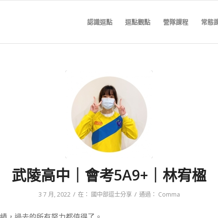
認識逗點
逗點觀點
營隊課程
常態
武陵高中｜會考5A9+｜林宥楹
/
/
3 7 月, 2022
在：
國中部逗士分享
通過：
Comma
績，過去的所有努力都值得了。