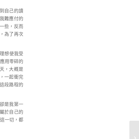
到自己的讀
我難應付的
一些，反而
，為了再次
不理想使我受
了應用零碎的
0天，大概是
，一起衝完
這段路程的
卻是我第一
屬於自己的
的這一切，都