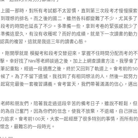
升上國一那時，對所有考試都不太習慣，直到第三次段考才慢慢摸索
考到理想的排名。而之後的國二，雖然各科都變難了不少，尤其多了
習段考的時間也延長了不少。多準備一些，拿到考卷的緊張感就少了
己準備這麼久，有沒有收穫呢？而好的成績，就是下一次讀書的動力
認真的複習，這就是我這三年的讀書心態。
，剛開學就是 模擬考和段考交替迎來，掌握不住時間分配而考的
擊。幸好找了Nini等老師談過之後，加上上網查讀書方法，我學會
筆記重點，經過一段適應之後，終於又回到了軌道上。會考前的5
時候了。為了不留下遺憾，我找到了有相同想法的人，然後一起努力
一起寫完最後一套複習講義。會考當天，我們帶著滿滿的信心，邁出
的老師和朋友們，陪著我走過這段辛苦的備考日子，雖說不輕鬆，但
真的為自己奮鬥，因為你們的信念，使我不放棄，不退縮，自己拼出
力追求。會考前100天，大家一起經歷了很多特別的事情，而所有
懷念，最難忘的一段時光。