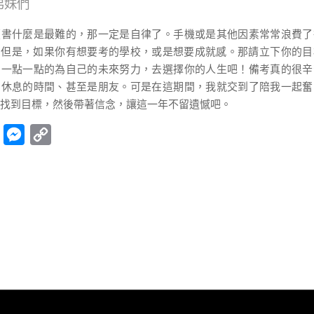
弟妹們
讀書什麼是最難的，那一定是自律了。手機或是其他因素常常浪費了
。但是，如果你有想要考的學校，或是想要成就感。那請立下你的目
，一點一點的為自己的未來努力，去選擇你的人生吧！備考真的很辛
、休息的時間、甚至是朋友。可是在這期間，我就交到了陪我一起奮
找到目標，然後帶著信念，讓這一年不留遺憾吧。
Facebook
Messenger
Copy
Link