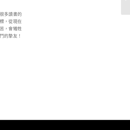
很多讀書的
標，從現在
苦，會犧牲
鬥的摯友！