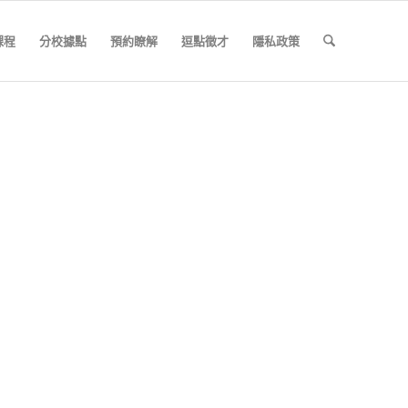
課程
分校據點
預約瞭解
逗點徵才
隱私政策