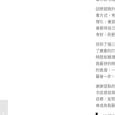
回想起剛
書方式，
理化，複
會期待自
考好，而更
而到了國三
了嚴重的打
時間和整理
我最拼的
的進度，
最後一步。
謝謝逗點
次這麼認
目標，並努
會成為我最
【停課不停學】逗點教
室線上課程聯合青埔、