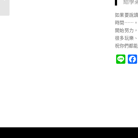
給學
大園國中百...
如果要說
時間⋯⋯
開始努力
很多玩樂
祝你們都能
Line