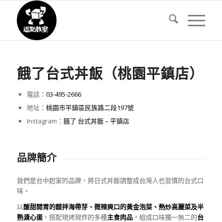
餓了台式丼飯（桃園平鎮店）
電話：
03-495-2666
地址：
桃園市平鎮區民族路二段197號
Instagram：
餓了 台式丼飯 – 平鎮店
品牌簡介
我們是台中起家的品牌，將日式丼飯調整成台灣人也習慣的台式口
味。
以
酸甜開胃的醋拌海帶芽、微辣爽口的黃金泡菜、熱炒高麗菜及半
熟溏心蛋
，搭配現烤現炸的多種
主食肉品
，組成口味獨一無二的
台