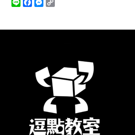
Line
Facebook
Messenger
Copy
Link