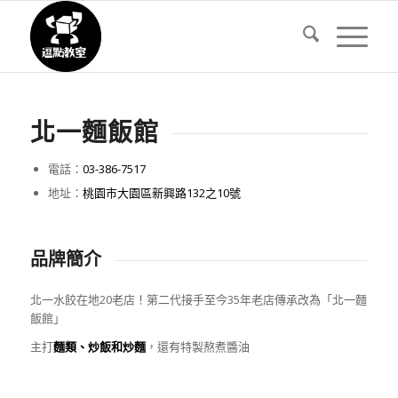
北一麵飯館
電話：
03-386-7517
地址：
桃園市大園區新興路132之10號
品牌簡介
北一水餃在地20老店！第二代接手至今35年老店傳承改為「北一麵
飯館」
主打
麵類、炒飯和炒麵
，還有特製熬煮醬油