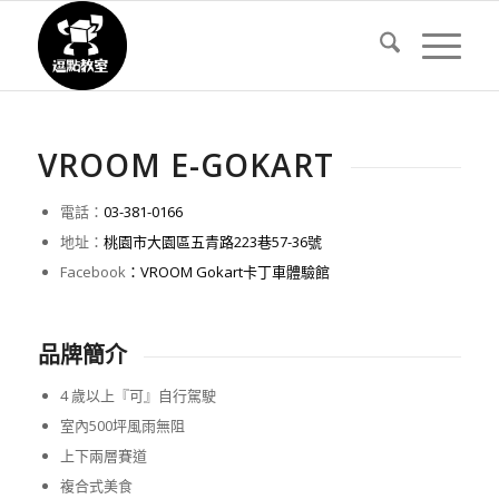
VROOM E-GOKART
電話：
03-381-0166
地址：
桃園市大園區五青路223巷57-36號
Facebook
：VROOM Gokart卡丁車體驗館
品牌簡介
4 歲以上『可』自行駕駛
室內500坪風雨無阻
上下兩層賽道
複合式美食