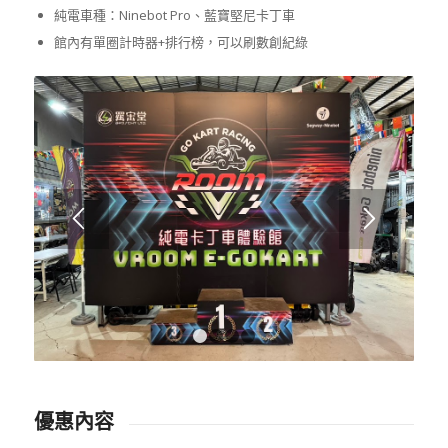
純電車種：Ninebot Pro、藍寶堅尼卡丁車
館內有單圈計時器+排行榜，可以刷數創紀綠
1
2
3
4
優惠內容