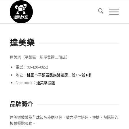
達美樂
達美樂
（
平鎮
區
－
新屋雙連二段店
）
電話：
03-
420
–
0852
地址：
桃園市平鎮區民族路雙連二段
167
號
1
樓
Facebook
：
達美樂披薩
品牌簡介
達美樂披薩為全球知名外送品牌，致力提供快速、便捷、熱騰騰的
披薩餐點服務。