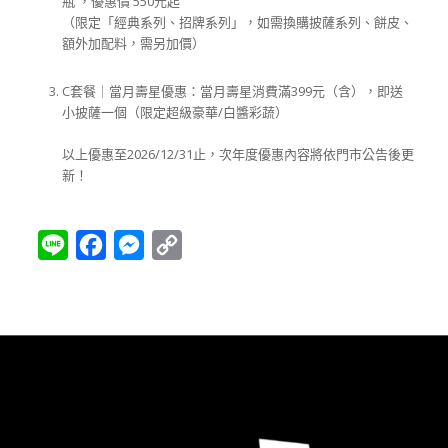
瓶 ，優惠價 550元起
（限定「經典系列、招牌系列」，如需換購披薩系列、餅皮、
額外加配料，需另加價）
C套餐｜當月壽星優惠：當月壽星消費滿399元（含），即送
小披薩一個（限定超級豪華/白醬彩蔬）
以上優惠至2026/12/31止，次年度優惠內容將依門市公告後更
新！
Line
Facebook
Messenger
Copy
Link