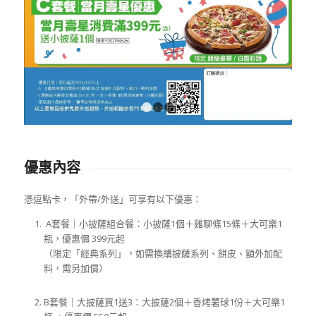
1
2
3
優惠內容
憑逗點卡，「外帶/外送」可享有以下優惠：
A套餐｜小披薩組合餐：小披薩1個＋雞聊條15條＋大可樂1
瓶，優惠價 399元起
（限定「經典系列」，如需換購披薩系列、餅皮、額外加配
料，需另加價）
B套餐｜大披薩買1送3：大披薩2個＋香烤薯球1份＋大可樂1