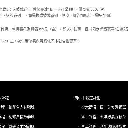
1送3：大披薩2個＋香烤薯球1份＋大可樂1瓶 ，優惠價 550元起
列、招牌系列」，如需換購披薩系列、餅皮、額外加配料，需另加價）
星優惠：當月壽星消費滿399元（含），即送小披薩一個（限定超級豪華/白醬彩
6/12/31止，次年度優惠內容將依門市公告後更新！
人課程
國中｜戰逗計劃
課程｜創新全人課輔班
小六銜接｜國一先修素養班
課程｜精修資優數學班
國一課程｜七年級素養教育
課程｜資優私中培訓班
國二課程｜八年級職涯探索