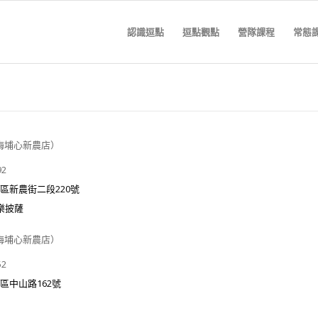
認識逗點
逗點觀點
營隊課程
常態
梅埔心新農店
）
92
區新農街二段
220
號
樂披薩
梅埔心新農店
）
52
區中山路
162
號