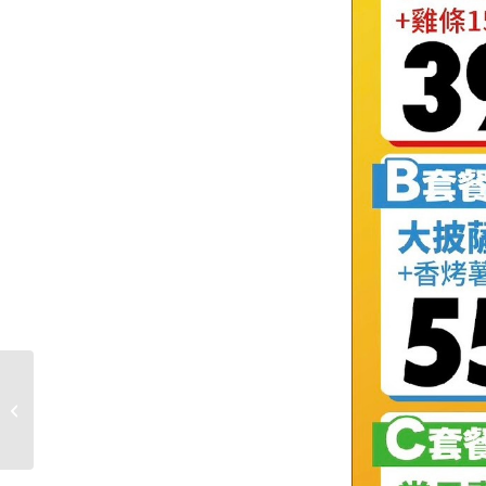
【逗點特約】達美樂-大
溪區