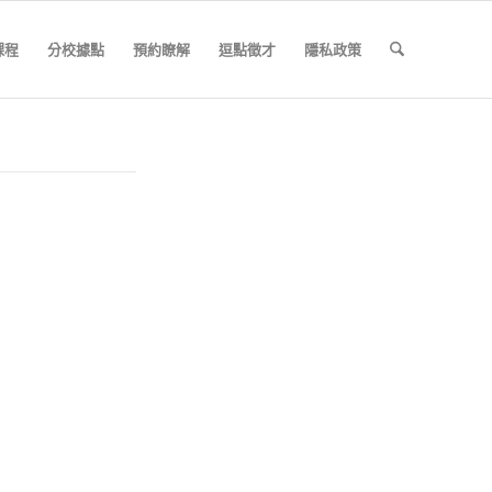
課程
分校據點
預約瞭解
逗點徵才
隱私政策