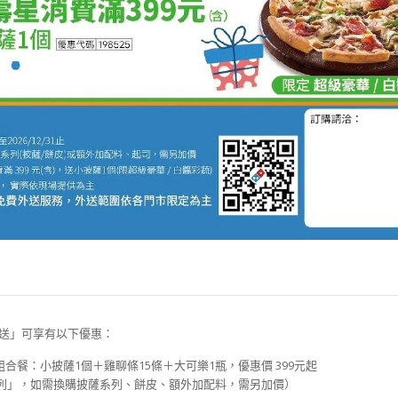
外送」可享有以下優惠：
合餐：小披薩1個＋雞聊條15條＋大可樂1瓶，優惠價 399元起
列」，如需換購披薩系列、餅皮、額外加配料，需另加價）