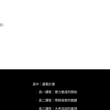
蔬）
高中｜贏戰計畫
高一課程｜實力養成的開始
高二課程｜學群探索的關鍵
高三課程｜大考培訓的贏領