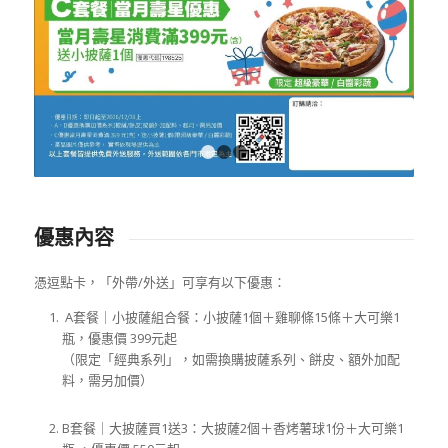
1
2
3
優惠內容
憑逗點卡，「外帶/外送」可享有以下優惠：
A套餐｜小披薩組合餐：小披薩1個＋雞聊條15條＋大可樂1
瓶，優惠價 399元起
（限定「經典系列」，如需換購披薩系列、餅皮、額外加配
料，需另加價）
B套餐｜大披薩買1送3：大披薩2個＋香烤薯球1份＋大可樂1