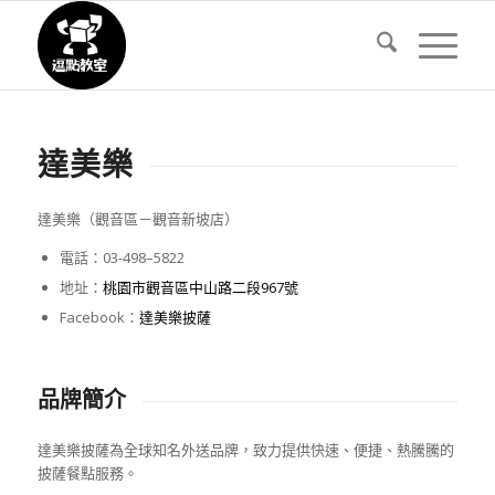
達美樂
達美樂
（
觀音
區
－
觀音新坡店
）
電話：
03-
498
–
5822
地址：
桃園市觀音區中山路二段
967
號
Facebook
：
達美樂披薩
品牌簡介
達美樂披薩為全球知名外送品牌，致力提供快速、便捷、熱騰騰的
披薩餐點服務。