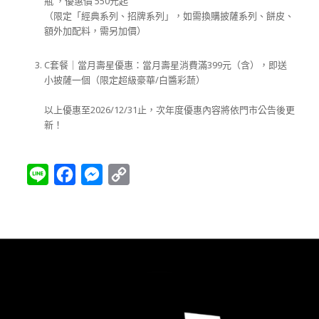
瓶 ，優惠價 550元起
（限定「經典系列、招牌系列」，如需換購披薩系列、餅皮、
額外加配料，需另加價）
C套餐｜當月壽星優惠：當月壽星消費滿399元（含），即送
小披薩一個（限定超級豪華/白醬彩蔬）
以上優惠至2026/12/31止，次年度優惠內容將依門市公告後更
新！
Line
Facebook
Messenger
Copy
Link