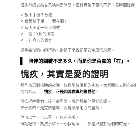
很多爸媽以為自己缺的是時間，但其實孩子要的不是「長時間陪伴
✔ 放下手機 5 分鐘
✔ 看著孩子說：「我在聽」
✔ 每天固定一個小儀式
✔ 一個 20 秒的擁抱
✔ 一句真心的肯定
這些看似微小的行為，對孩子來說卻是安全感的來源。
陪伴的關鍵不是多久，而是你是否真的「在」。
愧疚，其實是愛的證明
那些加班到很晚的夜晚、錯過學校活動的抱歉、太累而失去耐心的
恰恰相反——
愧疚，正是因為你真的很愛他。
愧疚提醒我們：孩子很重要，我們想給他最好的愛。
孩子要的不是完美爸媽，而是願意用心的爸媽。
你可以忙、可以累、可以不完美，
但請記得，為孩子留下一小個角落——那是只屬於你們的時光。