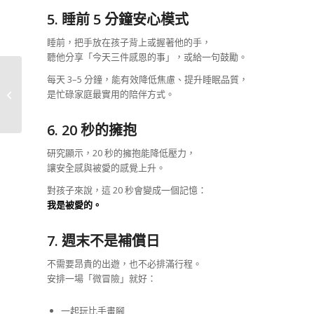
5. 睡前 5 分鐘安心模式
睡前，把手放在孩子背上或握著他的手，
聽他分享「今天三件感恩的事」，或給一句鼓勵。
親子教養 不是天生會的
每天 3–5 分鐘，能有效降低焦慮、提升睡眠品質，
事：謝謝你，陪孩子走
是忙碌家庭最實用的陪伴方式。
過每一段�...
6. 20 秒的擁抱
研究顯示，20 秒的擁抱能降低壓力，
讓安全感與被愛的感覺上升。
對孩子來說，這 20 秒會變成一個記憶：
我是被愛的。
7. 週末不是補償日
不需要昂貴的出遊，也不必排滿行程。
安排一場「微冒險」就好：
一起玩比手畫腳