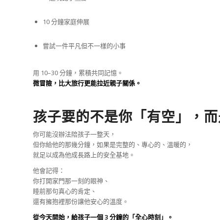
10 分鐘家庭伸展
嘗試一件平凡但不一樣的小事
用 10–30 分鐘，累積共同記憶。
微冒險，比大旅行更能拉近親子關係。
孩子要的不是你「有空」，而
你可能沒辦法陪孩子一整天，
但你給他的那幾分鐘，如果是完整的、專心的、溫暖的，
就足以成為他成長路上的安全基地。
他會記得：
你打開家門那一刻的眼神、
睡前那句真心的肯定、
還有擁抱裡那份讓他安心的溫度。
從今天開始，給孩子一個 3 分鐘的「全心時刻」。