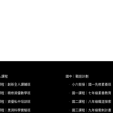
人課程
國中｜戰逗計劃
課程｜創新全人課輔班
小六銜接｜國一先修素養班
課程｜精修資優數學班
國一課程｜七年級素養教育
課程｜資優私中培訓班
國二課程｜八年級職涯探索
課程｜黑洞科學實驗班
國三課程｜九年級衝刺計畫