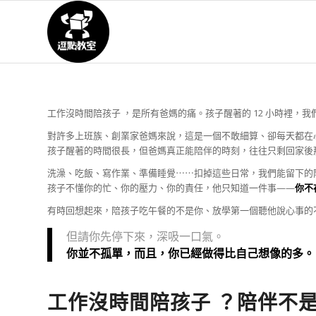
工作沒時間陪孩子 ，是所有爸媽的痛。孩子醒著的 12 小時裡，
對許多上班族、創業家爸媽來說，這是一個不敢細算、卻每天都在
孩子醒著的時間很長，但爸媽真正能陪伴的時刻，往往只剩回家後
洗澡、吃飯、寫作業、準備睡覺⋯⋯扣掉這些日常，我們能留下的
孩子不懂你的忙、你的壓力、你的責任，他只知道一件事——
你不
有時回想起來，陪孩子吃午餐的不是你、放學第一個聽他說心事的
但請你先停下來，深吸一口氣。
你並不孤單，而且，你已經做得比自己想像的多。
工作沒時間陪孩子 ？陪伴不