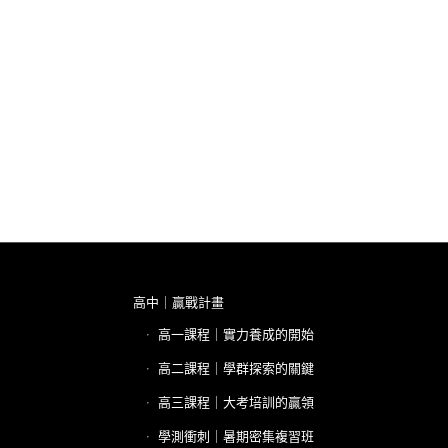
高中｜贏戰計畫
高一課程｜實力養成的開始
高二課程｜學群探索的關鍵
高三課程｜大考培訓的贏領
學測衝刺｜暑期密集複習班