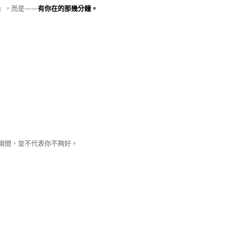
」，而是——
有你在的那幾分鐘。
瞬間，並不代表你不夠好。