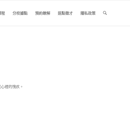
課程
分校據點
預約瞭解
逗點徵才
隱私政策
成心裡的愧疚。