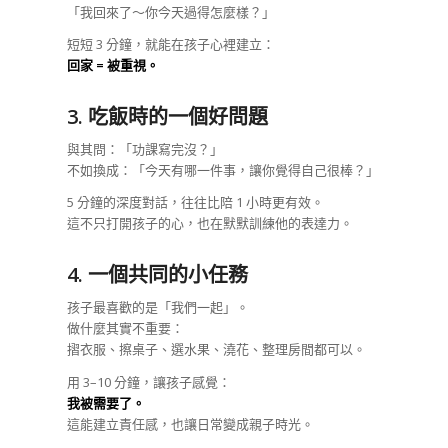
「我回來了～你今天過得怎麼樣？」
短短 3 分鐘，就能在孩子心裡建立：
回家 = 被重視。
3. 吃飯時的一個好問題
與其問：「功課寫完沒？」
不如換成：「今天有哪一件事，讓你覺得自己很棒？」
5 分鐘的深度對話，往往比陪 1 小時更有效。
這不只打開孩子的心，也在默默訓練他的表達力。
4. 一個共同的小任務
孩子最喜歡的是「我們一起」。
做什麼其實不重要：
摺衣服、擦桌子、選水果、澆花、整理房間都可以。
用 3–10 分鐘，讓孩子感覺：
我被需要了。
這能建立責任感，也讓日常變成親子時光。