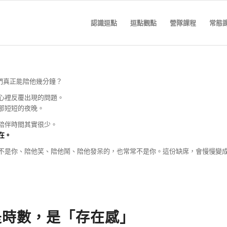
認識逗點
逗點觀點
營隊課程
常態
我們真正能陪他幾分鐘？
心裡反覆出現的問題。
那短短的夜晚。
陪伴時間其實很少。
在。
不是你、陪他笑、陪他鬧、陪他發呆的，也常常不是你。這份缺席，會慢慢變
是時數，是「存在感」