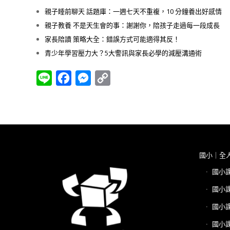
親子睡前聊天 話題庫：一週七天不重複，10 分鐘養出好感情
親子教養 不是天生會的事：謝謝你，陪孩子走過每一段成長
家長陪讀 策略大全：錯誤方式可能適得其反！
青少年學習壓力大？5大警訊與家長必學的減壓溝通術
Line
Facebook
Messenger
Copy
Link
國小｜全
國小
國小
國小
國小