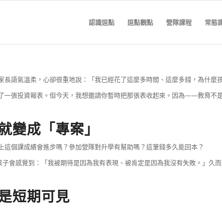
認識逗點
逗點觀點
營隊課程
常態
家長語氣溫柔，心卻很重地說：「我已經花了這麼多時間、這麼多錢，為什麼
了一張投資報表。但今天，我想邀請你暫時把那張表收起來。因為——教育不
就變成「專案」
上這個課成績會進步嗎？參加營隊對升學有幫助嗎？這筆錢多久能回本？
，孩子會感覺到：「我被期待是因為我有表現、被肯定是因為我沒有失敗。」久
是短期可見