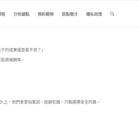
課程
分校據點
預約瞭解
逗點徵才
隱私政策
孩子的成果還是看不見？」
是投資報酬率。
而久之，他們會害怕嘗試、逃避犯錯，只敢選擇安全的路。