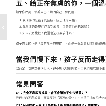
五、給正在焦慮的你，一個溫
如果你此刻正懷疑自己，請問自己三個問題：
我期待的是孩子的成績，還是他的幸福？
教育，是陪孩子找到方
我焦慮的是現在沒看到成果，還是害怕自己選錯？
向
如果沒有比較，我還會這樣要求他嗎？
孩子需要的不是「最有效率的安排」，而是一個願意相信他值得被
當我們慢下來，孩子反而走得
教育是一份願意長期投入、卻不急著收割的愛。當我們願意慢下來
常見問答
Q1：完全不看教育成果，會不會讓孩子失去競爭力？
我們並非不看成果，而是反對「短視的量化」。當孩子擁有強大的
Q2：家長該如何處理「學費投入後沒看到成績進步」的焦慮？