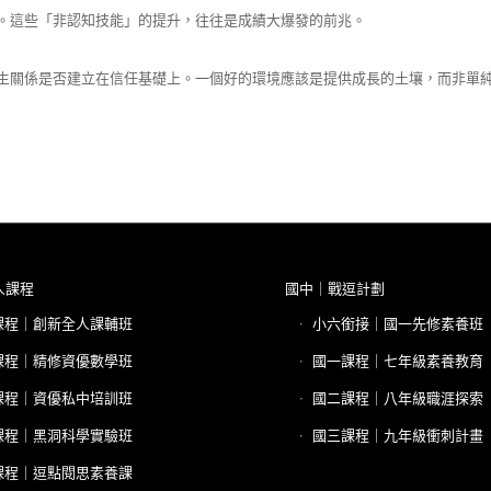
。這些「非認知技能」的提升，往往是成績大爆發的前兆。
生關係是否建立在信任基礎上。一個好的環境應該是提供成長的土壤，而非單
人課程
國中｜戰逗計劃
課程｜創新全人課輔班
小六銜接｜國一先修素養班
課程｜精修資優數學班
國一課程｜七年級素養教育
課程｜資優私中培訓班
國二課程｜八年級職涯探索
課程｜黑洞科學實驗班
國三課程｜九年級衝刺計畫
課程｜逗點閱思素養課