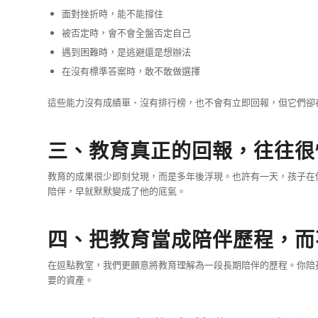
面對挫折時，能不能撐住
被否定時，會不會全盤否定自己
遇到困難時，是逃避還是想辦法
在沒有標準答案時，敢不敢做選擇
這些能力沒有成績單、沒有排行榜，也不會有立即回報，但它們卻
三、教育真正的回報，往往很
教育的成果很少即刻兌現，而是多年後浮現。也許有一天，孩子在
陪伴，早就默默變成了他的底氣。
四、把教育當成陪伴歷程，而
在逗點教室，我們更願意將教育理解為一段長期陪伴的歷程。你陪
要的資產。