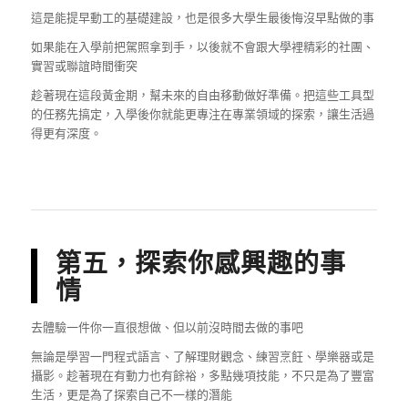
這是能提早動工的基礎建設，也是很多大學生最後悔沒早點做的事
如果能在入學前把駕照拿到手，以後就不會跟大學裡精彩的社團、
實習或聯誼時間衝突
趁著現在這段黃金期，幫未來的自由移動做好準備。把這些工具型
的任務先搞定，入學後你就能更專注在專業領域的探索，讓生活過
得更有深度。
第五，探索你感興趣的事
情
去體驗一件你一直很想做、但以前沒時間去做的事吧
無論是學習一門程式語言、了解理財觀念、練習烹飪、學樂器或是
攝影。趁著現在有動力也有餘裕，多點幾項技能，不只是為了豐富
生活，更是為了探索自己不一樣的潛能