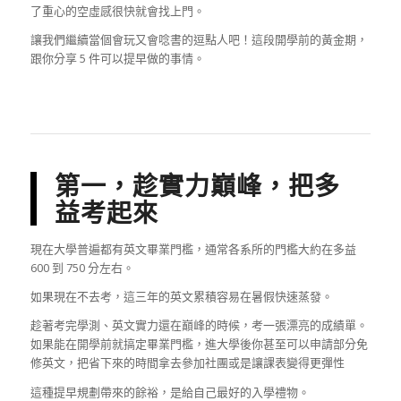
了重心的空虛感很快就會找上門。
讓我們繼續當個會玩又會唸書的逗點人吧！這段開學前的黃金期，
跟你分享 5 件可以提早做的事情。
第一，趁實力巔峰，把多
益考起來
現在大學普遍都有英文畢業門檻，通常各系所的門檻大約在多益
600 到 750 分左右。
如果現在不去考，這三年的英文累積容易在暑假快速蒸發。
趁著考完學測、英文實力還在巔峰的時候，考一張漂亮的成績單。
如果能在開學前就搞定畢業門檻，進大學後你甚至可以申請部分免
修英文，把省下來的時間拿去參加社團或是讓課表變得更彈性
這種提早規劃帶來的餘裕，是給自己最好的入學禮物。