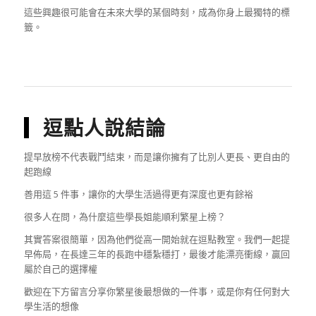
這些興趣很可能會在未來大學的某個時刻，成為你身上最獨特的標
籤。
逗點人說結論
提早放榜不代表戰鬥結束，而是讓你擁有了比別人更長、更自由的
起跑線
善用這 5 件事，讓你的大學生活過得更有深度也更有餘裕
很多人在問，為什麼這些學長姐能順利繁星上榜？
其實答案很簡單，因為他們從高一開始就在逗點教室。我們一起提
早佈局，在長達三年的長跑中穩紮穩打，最後才能漂亮衝線，贏回
屬於自己的選擇權
歡迎在下方留言分享你繁星後最想做的一件事，或是你有任何對大
學生活的想像