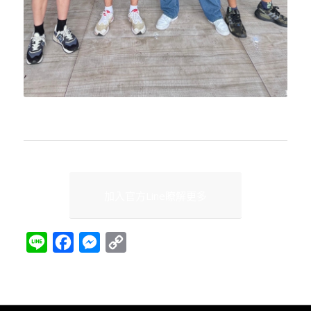
加入官方Line瞭解更多
Line
Facebook
Messenger
Copy
Link