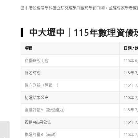
國中階段相關學科獨立研究成果刊載於學術刊物，並經專家學者或
中大壢中｜
115
年數理資優
項目
日期 / 
資優班說明會
115年 
報名時間
115年
性向測驗（管道一）
115年 
初選結果公布
115年 
複選評量A（數理能力）
115年
複選A結果公告
115年 
教育不該是奢侈品，這
複選評量B（面試）
115年 
是逗點教室從第1天就相