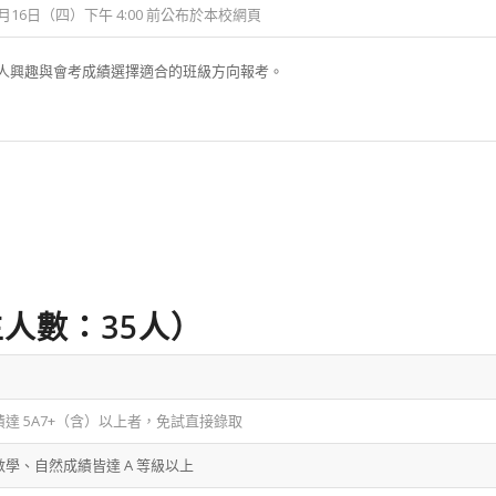
 7月16日（四）下午 4:00 前公布於本校網頁
人興趣與會考成績選擇適合的班級方向報考。
人數：35人）
達 5A7+（含）以上者，免試直接錄取
學、自然成績皆達 A 等級以上