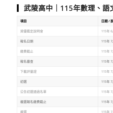
武陵高中｜
115
年數理、語
項目
日期 / 
資優鑑定說明會
115年
報名日期
115年 
繳費截止
115年
報名審查
115年 
下載評量證
115年
初選
115年
公告初選通過名單
115年 
複選報名繳費截止
115年 
複選
115年