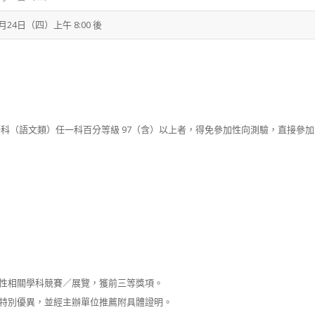
7月24日（四）上午 8:00 後
語科（語文類）任一科百分等級 97（含）以上者，得免參加性向測驗，直接參
性相關學科競賽／展覽，獲前三等獎項。
特別優異，並經主辦單位推薦附具體證明。