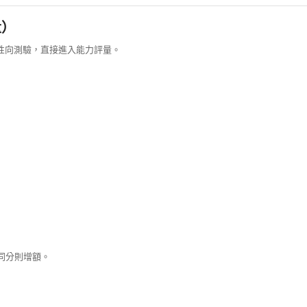
量）
免性向測驗，直接進入能力評量。
，同分則增額。