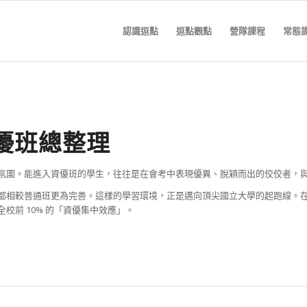
認識逗點
逗點觀點
營隊課程
常態
資優班總整理
氛圍。能進入資優班的學生，往往是在會考中表現優異、脫穎而出的佼佼者，
都相較普通班更為完善。這樣的學習環境，正是邁向頂尖國立大學的起跑線。
前 10% 的「資優集中效應」。