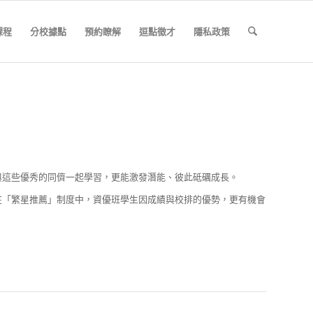
課程
分校據點
預約瞭解
逗點徵才
隱私政策
與這些優秀的同儕一起學習，更能激發潛能、彼此砥礪成長。
在「繁星推薦」制度中，資優班學生因成績與校排的優勢，更有機會