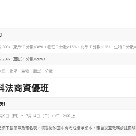
明
80%（數學 T 分數×36% + 物理 T 分數×16% + 化學 T 分數×16% + 生物 T 分數
 20%（面試 T 分數×20%）
理→化學→生物→面試 T 分數
科法商資優班
說明
7月9日（四）～ 7月14日（二）中午 12:00 止
官網下載簡章及報名表，填妥後附國中會考成績單影本，親自交至教務處註冊組