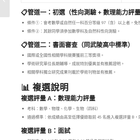
信的事
📋管道一：初選（性向測驗 + 數理能力評
條件①：會考數學或自然任一科百分等級 97（含）以上者，
條件②：其餘同學須參加數學科及自然科性向測驗。
📋管道二：書面審查（同武陵高中標準）
國際或全國性相關學科競賽獲前三等獎項。
學術研究單位長期輔導，成就特別優異並有推薦證明。
相關學科獨立研究成果刊載於學術刊物並有推薦。
📊 複選說明
複選評量 A：數理能力評量
考科：數學、物理、化學、生物（四科）
通過標準：依成績由高至低擇優錄取前 45 名進入複選評量 B
複選評量 B：面試