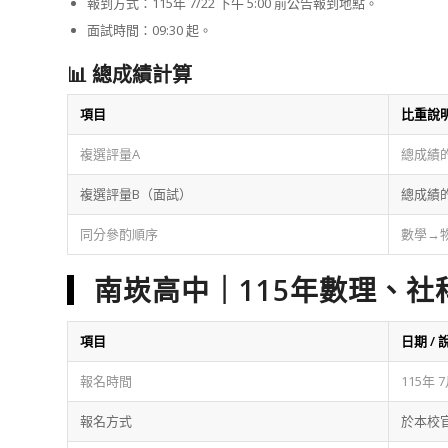
報到方式：115年 7/22 下午 5:00 前公告報到地點。
面試時間：09:30 起。
📊 總成績計算
項目
比重說
複選評量A
總成績的 
複選評量B（面試）
總成績的
同分參酌順序
數學→物
南崁高中｜115年數理、社
項目
日期 / 
報名時間
115年 
報名方式
於本校