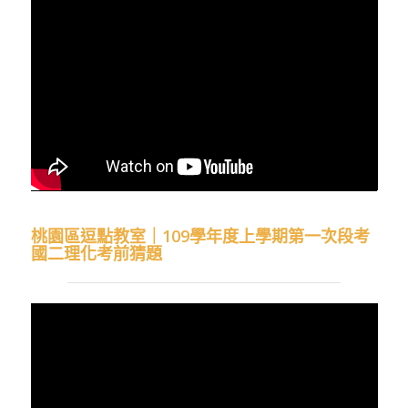
桃園區逗點教室｜109學年度上學期第一次段考
國二理化考前猜題