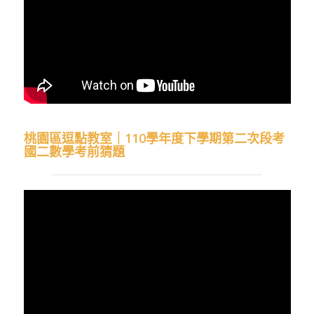
桃園區逗點教室｜110學年度下學期第二次段考
國二數學考前猜題