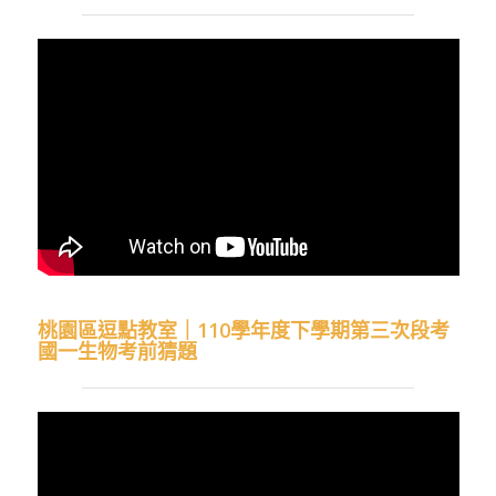
桃園區逗點教室｜110學年度下學期第三次段考
國一生物考前猜題