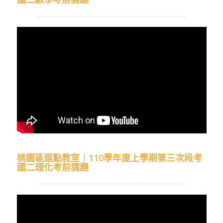
桃園區逗點教室｜110學年度上學期第三次段考
國二理化考前猜題