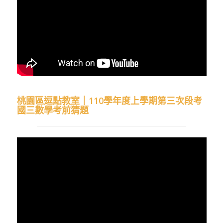
桃園區逗點教室｜110學年度上學期第三次段考
國三數學考前猜題