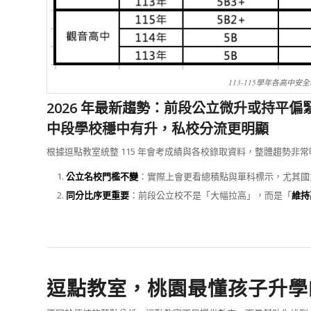
113-115學年各高中安
2026 年最新趨勢：
前段公立微升或持平偏
中段學校穩中有升，私校分流更明顯
根據逗點教室統整 115 年會考成績與各校錄取資料，整體趨勢非
公立名校門檻不變
：實際上會更看總積點與單科標示，尤其國
同分比序更重要
：前段公立校不是「大幅拉高」，而是「
維持
逗點教室，桃園最懂孩子升學