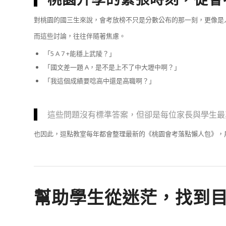
對桃園的國三生來說，會考放榜不只是分數公布的那一刻，更像是
而這些討論，往往伴隨著焦慮。
「5 A 7 +能穩上武陵？」
「國文差一題 A，是不是上不了中大壢中啊？」
「我這個成績要唸高中還是高職啊？」
這些問題沒有標準答案，但卻是每位家長與學生最
也因此，逗點教室每年都會整理最新的《桃園會考落點懶人包》，
幫助學生從迷茫，找到