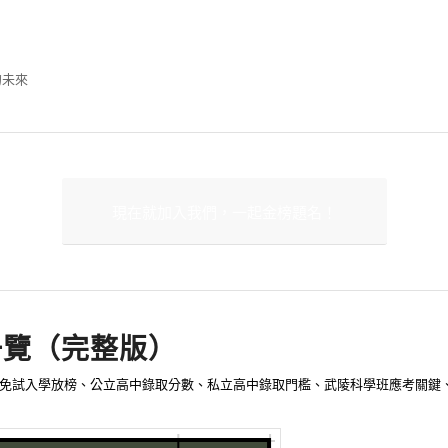
的未來
現在就加入我們，一起金榜題名！
年一覽（完整版）
桃園免試入學放榜、公立高中錄取分數、私立高中錄取門檻、武陵科學班應考關