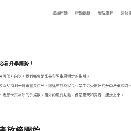
認識逗點
逗點觀點
營隊課程
常態
長必看升學趨勢！
往哪個方向吹，我們都會是家長與學生最穩定的指引。
園各校落點預測一覽等重要資訊，讓逗點成為家長和學生最受信任的升學決策顧問
、志願卡與冰涼的手搖飲。窗外的風有點熱，像是夏天和青春一起湧上來。
考放榜開始