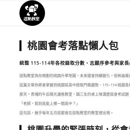
桃園會考落點懶人包
統整 115-114年各校錄取分數、志願序參考與家
逗點教室為你規劃的桃園升學地圖，未來還會持續變化。但無論風
這篇文章你將會掌握到桃園區高中錄取門檻趨勢、115–114 桃
那天，青埔的午后陽光灑進教室，國三生的桌上堆滿歷屆會考試題
「老師，我到底能上哪一間高中？」
這句話，幾乎每年五月底都會在逗點教室的教室裡出現。
桃園升學的緊張時刻，從會