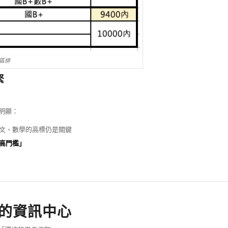
全區排
緊
常明顯：
文、數學的高標仍是關鍵
高門檻」
的資訊中心