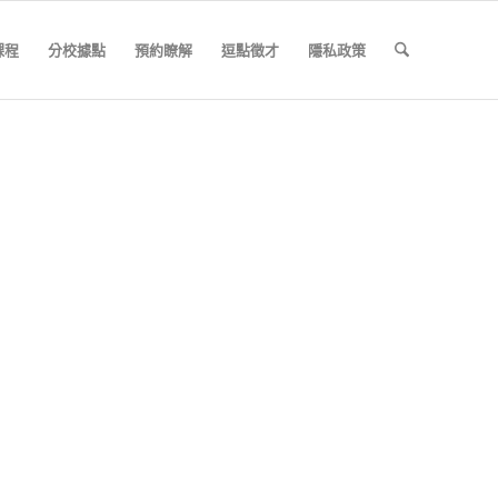
課程
分校據點
預約瞭解
逗點徵才
隱私政策
。