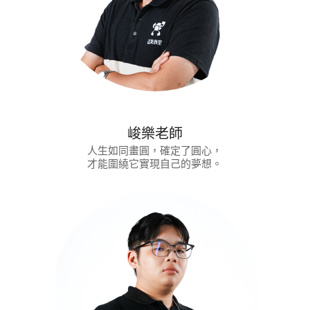
峻樂老師
人生如同畫圓，確定了圓心，
才能圍繞它實現自己的夢想。