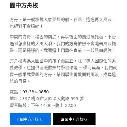
園中方舟校
方舟，是一艘承載大家夢想的船，在路上遭遇再大風浪，
也絕對不會退縮！
中間的方舟，穩固的前進，再以後面的風浪襯托著，不管
遇到怎麼樣的大風大浪，我們的方舟依然不會隨著風浪擺
盪，而是穩穩的，載著逗士們勇往直前，一起熱血變強！
方舟校專為大園國中的孩子而設立，除了導入國際化的素
養教學，也提供溫暖歡樂的學習環境。 學海無涯，我們就
像一艘乘載夢想的方舟，帶領學生勇敢面對風浪，找尋遠
航的目標。
電話：
03-384-0850
地址：337 桃園市大園區大觀路 995 號
營業時段：下午 14:00 ~晚上 22:00
園中方舟校FB
園中方舟校IG