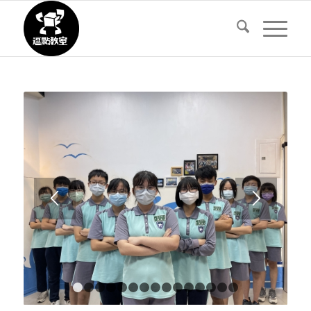
1
2
3
4
5
6
7
8
9
10
11
12
13
14
1